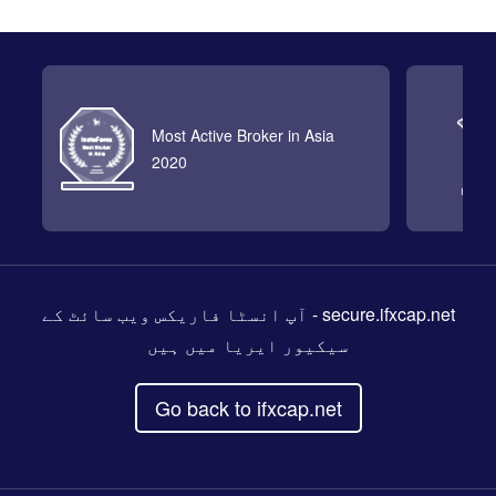
Most Active Broker in Asia
2020
- آپ انسٹا فاریکس ویب سائٹ کے
secure.ifxcap.net
سیکیور ایریا میں ہیں
Go back to ifxcap.net