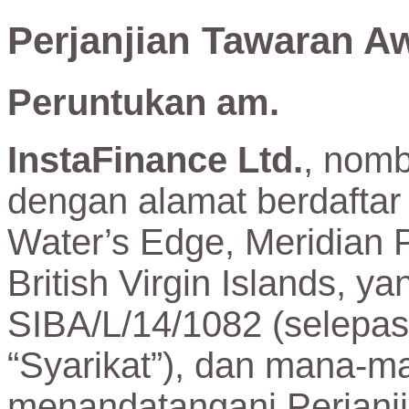
Perjanjian Tawaran A
Peruntukan am.
InstaFinance Ltd.
, nomb
dengan alamat berdaftar
Water’s Edge, Meridian P
British Virgin Islands,
SIBA/L/14/1082 (selepas 
“Syarikat”), dan mana-ma
menandatangani Perjanji