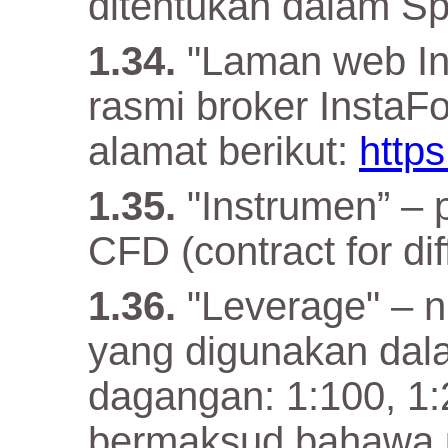
ditentukan dalam Spe
"Laman web In
rasmi broker InstaF
alamat berikut:
https
"Instrumen” –
CFD (contract for dif
"Leverage" – n
yang digunakan da
dagangan: 1:100, 1:
bermaksud bahawa 