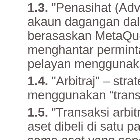
"Penasihat (Adv
akaun dagangan da
berasaskan MetaQuo
menghantar permin
pelayan menggunaka
"Arbitraj” – str
menggunakan “transak
"Transaksi arbit
aset dibeli di satu